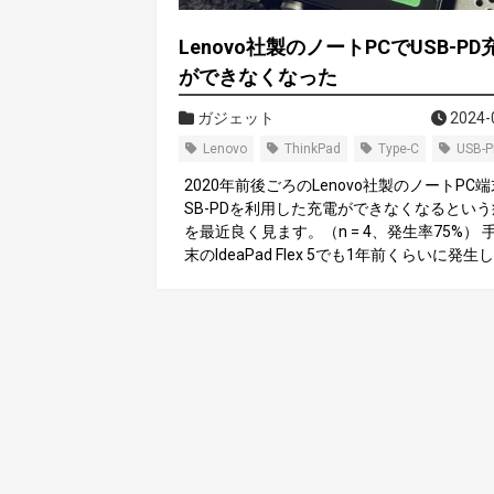
Lenovo社製のノートPCでUSB-PD
ができなくなった
ガジェット
2024-
Lenovo
ThinkPad
Type-C
USB-
2020年前後ごろのLenovo社製のノートPC
SB-PDを利用した充電ができなくなるとい
を最近良く見ます。（n = 4、発生率75%） 
末のIdeaPad Flex 5でも1年前くらいに発生
ったのですが、IdeaPad Flex 5は従来のDC
ク充電もできたのでDCジャックで充電して
た。 廉価なIdeaPad以外にThinkPadでも同
象が発生し、ThinkPadはDCジャックが無い
ルだったためUSB-PD充電ができないと使い
ならないので現象解明を行いました。