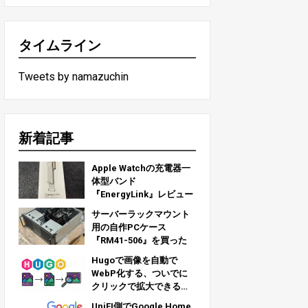
タイムライン
Tweets by namazuchin
新着記事
Apple Watchの充電器一
体型バンド
『EnergyLink』レビュー
サーバーラックマウント
用の自作PCケース
『RM41-506』を買った
Hugoで画像を自動で
WebP化する、ついでに
クリックで拡大できるよ
うにする
UniFI側でGoogle Home