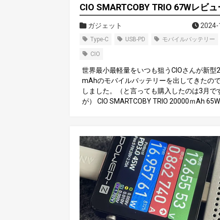
CIO SMARTCOBY TRIO 67Wレビ
ガジェット
2024-
Type-C
USB-PD
モバイルバッテリー
CIO
世界最小最軽量をいつも狙うCIOさんが新型20
mAhのモバイルバッテリーを出してきたの
しました。（と言っても購入したのは3月で
が） CIO SMARTCOBY TRIO 20000ｍAh 65
イルバッテリー 大容量 小型 急速充電 PD 3ポー
Phone/Android/Macbook M3 / iPad Type-C 
C USB-A パススルー PSE認証品 (ブラック) A
on 嬉しいところ この製品の嬉しいところは20
mAhで67W出力が可能でなおかつ超小型で
とです。