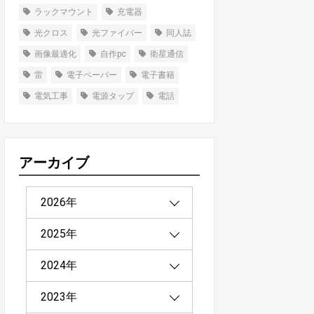
ラックマウント
充電器
光クロス
光ファイバー
同人誌
画像最適化
自作pc
衛星通信
雷
電子ペーパー
電子書籍
電気工事
電源タップ
電話
アーカイブ
2026年
2025年
2026年3月（1）
2024年
2026年2月（2）
2025年12月（2）
2023年
2026年1月（1）
2025年11月（1）
2024年12月（2）