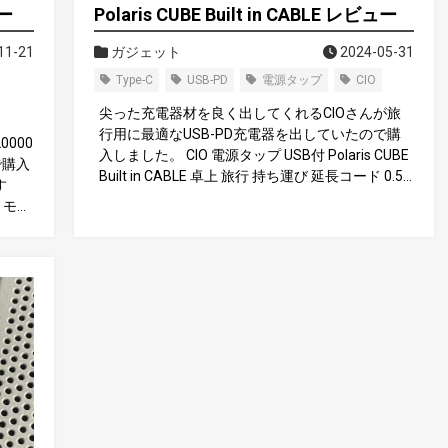
ュー
Polaris CUBE Built in CABLE レビュー
11-21
ガジェット
2024-05-31
Type-C
USB-PD
電源タップ
CIO
尖った充電器材を良く出してくれるCIOさんが旅
行用に最適なUSB-PD充電器を出していたので購
000
入しました。 CIO 電源タップ USB付 Polaris CUBE
で購入
Built in CABLE 卓上 旅行 持ち運び 延長コード 0.5
す
m 収納リール付 合計5口 Type-C Type-A AC差込
W モバ
口 小型 急速充電 iPhone 17 / 16 / 15 Android Mac
ト i
book iPad Galaxy その他対応 (ブラック) Amazon
USB-
嬉しいところ この製品の嬉しいところは単体で電
maz
源タップ、USB-PD充電器が一体となっていると
000
ころです。
あるこ