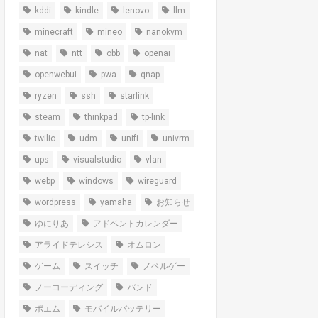
kddi
kindle
lenovo
llm
minecraft
mineo
nanokvm
nat
ntt
obb
openai
openwebui
pwa
qnap
ryzen
ssh
starlink
steam
thinkpad
tp-link
twilio
udm
unifi
univrm
ups
visualstudio
vlan
webp
windows
wireguard
wordpress
yamaha
お知らせ
ゆにりあ
アドベントカレンダー
アライドテレシス
オムロン
ゲーム
スイッチ
ノベルゲー
ノーコーディング
バンド
ポエム
モバイルバッテリー