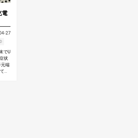
充電
04-27
PD
端末でU
う症状
手元端
して困
ジャッ
いまし
様の現
モデ
物に