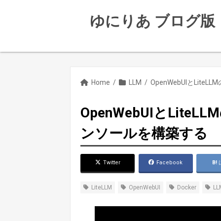
ゆにりあ ブログ版
Home
/
LLM
/
OpenWebUIとLit
ンソールを構築する
Twitter
Facebook
LiteLLM
OpenWebUI
Docker
LL