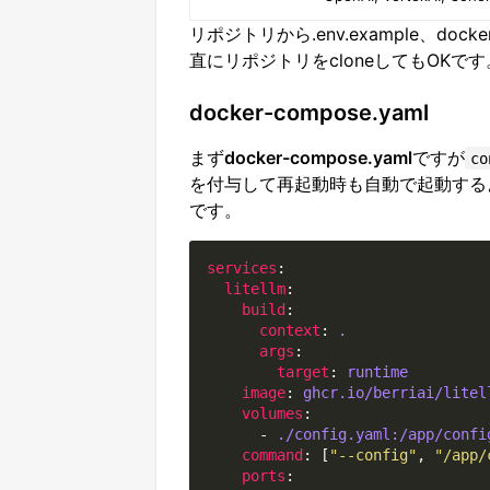
リポジトリから.env.example、docke
直にリポジトリをcloneしてもOKです
docker-compose.yaml
まず
docker-compose.yaml
ですが
co
を付与して再起動時も自動で起動する
です。
services
litellm
build
context
: 
.
args
target
: 
runtime
image
: 
ghcr.io/berriai/litel
volumes
      - 
./config.yaml:/app/confi
command
: [
"--config"
, 
"/app/
ports