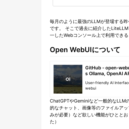
毎月のように最強のLLMが登場する昨
です。 そこで過去に紹介したLiteLL
一したWebコンソール上で利用でき
Open WebUIについて
GitHub - open-webui
s Ollama, OpenAI API
User-friendly AI Interfa
webui
ChatGPTやGeminiなど一般的な
的なチャット、画像等のファイルアッ
みが必要）など欲しい機能がひととおり揃
た）