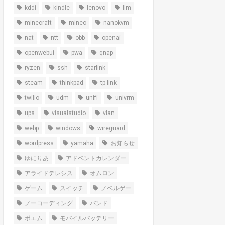
kddi
kindle
lenovo
llm
minecraft
mineo
nanokvm
nat
ntt
obb
openai
openwebui
pwa
qnap
ryzen
ssh
starlink
steam
thinkpad
tp-link
twilio
udm
unifi
univrm
ups
visualstudio
vlan
webp
windows
wireguard
wordpress
yamaha
お知らせ
ゆにりあ
アドベントカレンダー
アライドテレシス
オムロン
ゲーム
スイッチ
ノベルゲー
ノーコーディング
バンド
ポエム
モバイルバッテリー