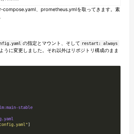
r-compose.yaml、prometheus.ymlを取ってきます。素
。
の指定とマウント、そして
nfig.yaml
restart: always
ように変更しました。それ以外はリポジトリ構成のまま
lm:main-stable
g.yaml
config.yaml"