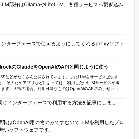
部分はOllamaやLiteLLM、各種サービスへ繋ぎ込み
じインターフェースで使えるようにしてくれるproxyソフト
drockのClaudeをOpenAIのAPIと同じように使う
OSSなどがたくさん公開されています。またLLMをサービス提供す
。 そのためアプリなどによっては、利用したいLLMサービスが選
ます。大抵の場合、利用可能なものはOpenAIのAPIのみ、せいぜ
ni API程度の対応が多いです。しかし幸いな事にOpenAIの設定はHost名
ている事が多いので互換インターフェイスであれば利用できるよう
enAIと同じインターフェースで利用する方法を記事にしまし
ば実装はOpenAI用の物のみですむのでLLMを利用したプロ
無いソフトウェアです。