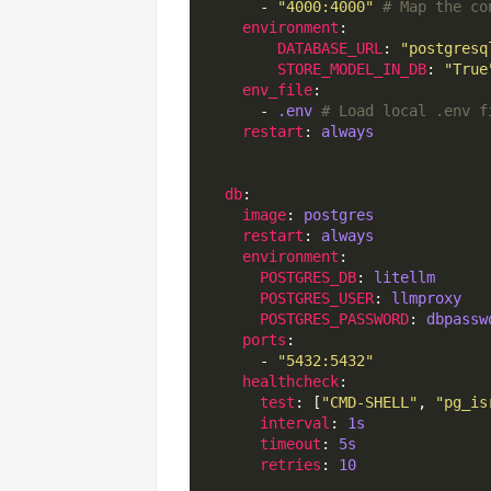
      - 
"4000:4000"
# Map the co
environment
DATABASE_URL
: 
"postgresq
STORE_MODEL_IN_DB
: 
"True
env_file
      - 
.env
# Load local .env f
restart
: 
always
db
image
: 
postgres
restart
: 
always
environment
POSTGRES_DB
: 
litellm
POSTGRES_USER
: 
llmproxy
POSTGRES_PASSWORD
: 
dbpassw
ports
      - 
"5432:5432"
healthcheck
test
: [
"CMD-SHELL"
, 
"pg_is
interval
: 
1s
timeout
: 
5s
retries
: 
10