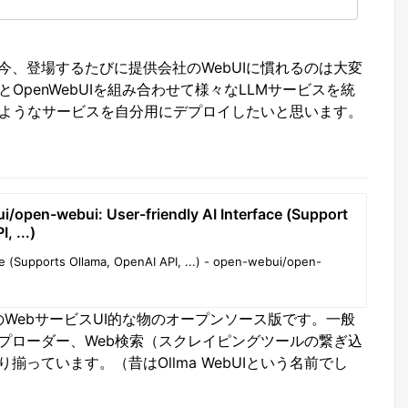
今、登場するたびに提供会社のWebUIに慣れるのは大変
MとOpenWebUIを組み合わせて様々なLLMサービスを統
るようなサービスを自分用にデプロイしたいと思います。
/open-webui: User-friendly AI Interface (Support
, ...)
ce (Supports Ollama, OpenAI API, ...) - open-webui/open-
LLMのWebサービスUI的な物のオープンソース版です。一般
プローダー、Web検索（スクレイピングツールの繋ぎ込
っています。（昔はOllma WebUIという名前でし