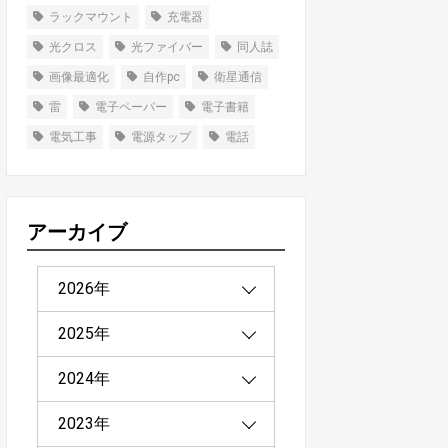
ary
ラックマウント
充電器
光クロス
光ファイバー
同人誌
画像最適化
自作pc
衛星通信
雷
電子ペーパー
電子書籍
電気工事
電源タップ
電話
アーカイブ
2026年
2025年
2026年3月（1）
2024年
2026年2月（2）
2025年12月（2）
2023年
2026年1月（1）
2025年11月（1）
2024年12月（2）