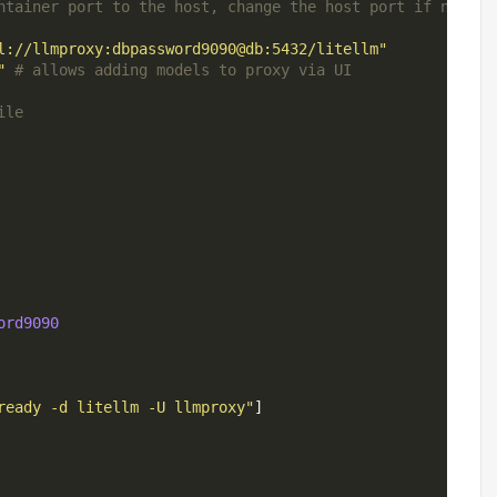
ntainer port to the host, change the host port if necess
l://llmproxy:dbpassword9090@db:5432/litellm"
"
# allows adding models to proxy via UI
ile
ord9090
ready -d litellm -U llmproxy"