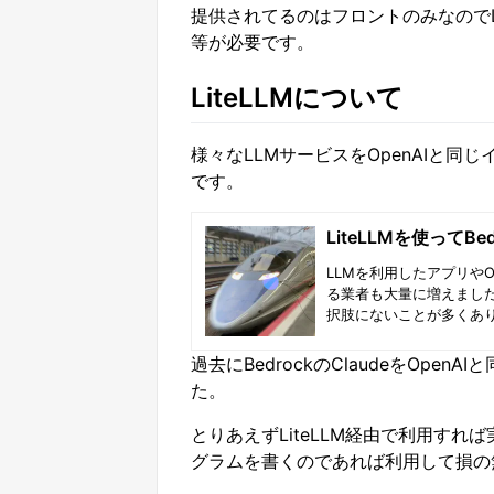
提供されてるのはフロントのみなのでLLM
等が必要です。
LiteLLMについて
様々なLLMサービスをOpenAIと同
です。
LiteLLMを使ってBe
LLMを利用したアプリや
る業者も大量に増えました
択肢にないことが多くあり
いAzure APIやGemi
を変更できるようになっ
過去にBedrockのClaudeをOp
になっています。
た。
とりあえずLiteLLM経由で利用すれ
グラムを書くのであれば利用して損の