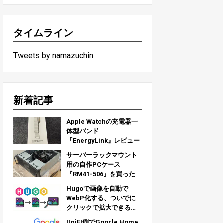
タイムライン
Tweets by namazuchin
新着記事
Apple Watchの充電器一
体型バンド
『EnergyLink』レビュー
サーバーラックマウント
用の自作PCケース
『RM41-506』を買った
Hugoで画像を自動で
WebP化する、ついでに
クリックで拡大できるよ
うにする
UniFI側でGoogle Home