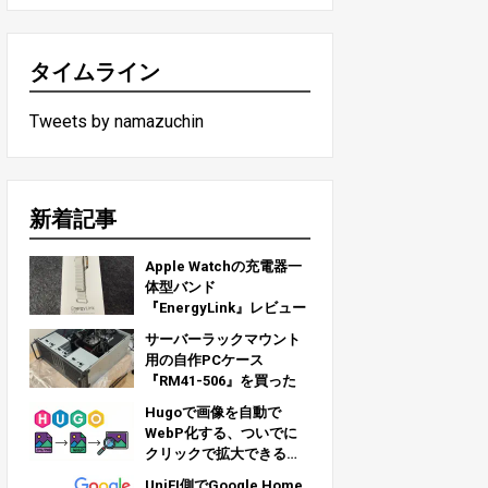
タイムライン
Tweets by namazuchin
新着記事
Apple Watchの充電器一
体型バンド
『EnergyLink』レビュー
サーバーラックマウント
用の自作PCケース
『RM41-506』を買った
Hugoで画像を自動で
WebP化する、ついでに
クリックで拡大できるよ
うにする
UniFI側でGoogle Home