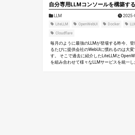
自分専用LLMコンソールを構築す
LLM
2025-
LiteLLM
OpenWebUI
Docker
LL
Cloudflare
毎月のように最強のLLMが登場する昨今、登
るたびに提供会社のWebUIに慣れるのは大変
す。 そこで過去に紹介したLiteLLMとOpenWe
を組み合わせて様々なLLMサービスを統一し
bコンソール上で利用できるようなサービス
分用にデプロイしたいと思います。 Open We
について GitHub - open-webui/open-webui: U
riendly AI Interface (Supports Ollama, OpenA
...) User-friendly AI Interface (Supports Olla
enAI API, ...) - open-webui/open-webui Ch
Geminiなど一般的なLLMのWebサービスUI
のオープンソース版です。一般的なチャット
像等のファイルアップローダー、Web検索
レイピングツールの繋ぎ込みが必要）など欲
機能がひととおり揃っています。（昔はOllma