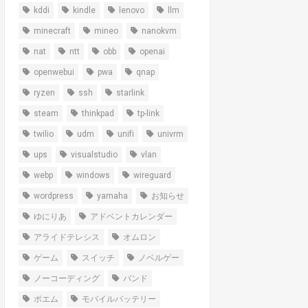
kddi
kindle
lenovo
llm
minecraft
mineo
nanokvm
nat
ntt
obb
openai
openwebui
pwa
qnap
ryzen
ssh
starlink
steam
thinkpad
tp-link
twilio
udm
unifi
univrm
ups
visualstudio
vlan
webp
windows
wireguard
wordpress
yamaha
お知らせ
ゆにりあ
アドベントカレンダー
アライドテレシス
オムロン
ゲーム
スイッチ
ノベルゲー
ノーコーディング
バンド
ポエム
モバイルバッテリー