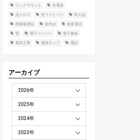
ラックマウント
充電器
光クロス
光ファイバー
同人誌
画像最適化
自作pc
衛星通信
雷
電子ペーパー
電子書籍
電気工事
電源タップ
電話
アーカイブ
2026年
2025年
2026年3月（1）
2024年
2026年2月（2）
2025年12月（2）
2023年
2026年1月（1）
2025年11月（1）
2024年12月（2）