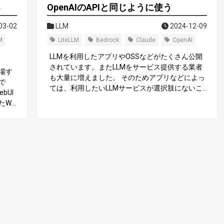
る
OpenAIのAPIと同じように使う
03-02
LLM
2024-12-09
M
LiteLLM
Bedrock
Claude
OpenAI
LLMを利用したアプリやOSSなどがたくさん公開
されています。またLLMをサービス提供する業者
場す
も大量に増えました。 そのためアプリなどによっ
で
ては、利用したいLLMサービスが選択肢にないこ
bUI
とが多くあります。大抵の場合、利用可能なもの
たWe
はOpenAIのAPIのみ、せいぜいAzure APIやGemin
を自
i API程度の対応が多いです。しかし幸いな事にOp
bUI
enAIの設定はHost名を変更できるようになってい
ser-f
る事が多いので互換インターフェイスであれば利
I API,
用できるようになっています。
ma, Op
atGPTや
的な物
、画
（スク
しい
 We